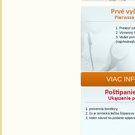
Priniesť z
Výmenný l
Vedieť pre
(najvhodnejši
VIAC IN
prevencia boreliozy
čo je termická liečba štípancov
video návod na podanie epipen