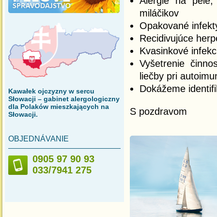
Alergie na pele,
miláčikov
Opakované infekt
Recidivujúce her
Kvasinkové infekci
Vyšetrenie činn
liečby pri autoimu
Dokážeme identif
Kawałek ojczyzny w sercu
Słowacji – gabinet alergologiczny
dla Polaków mieszkających na
S pozdravom
MU
Słowacji.
klinick
OBJEDNÁVANIE
0905 97 90 93
033/7941 275