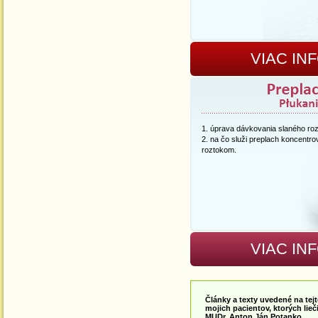
VIAC IN
úprava dávkovania slaného ro
na čo služi preplach koncentr
roztokom.
VIAC IN
Články a texty uvedené na tej
mojich pacientov, ktorých lie
MUDr. Anton Ján Potanko